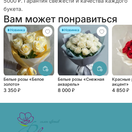
5000 ₽. Гарантия свежести и качества каждого
букета.
Вам может понравиться
Новинка
Новинка
Белые розы «Белое
Белые розы «Снежная
Красные 
золото»
акварель»
акцент»
3 350 ₽
8 000 ₽
4 850 ₽