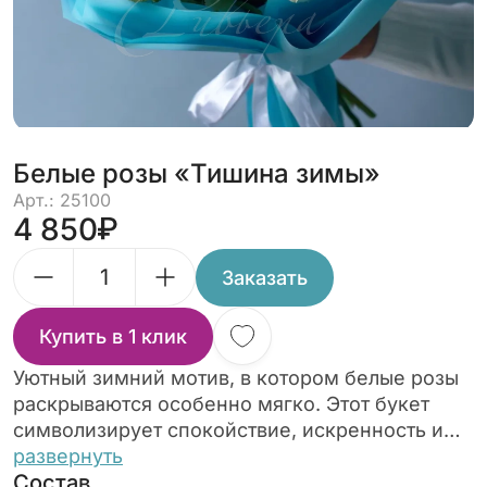
Белые розы «Тишина зимы»
Арт.: 25100
4 850
Заказать
Купить в 1 клик
Уютный зимний мотив, в котором белые розы
раскрываются особенно мягко. Этот букет
символизирует спокойствие, искренность и
надежду. Подойдёт для людей с утончённым
развернуть
Состав
вкусом.