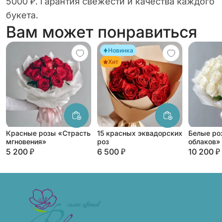
5000 ₽. Гарантия свежести и качества каждого
букета.
Вам может понравиться
Новинка
Хит
Красные розы «Страсть
15 красных эквадорских
Белые ро
мгновения»
роз
облаков»
5 200 ₽
6 500 ₽
10 200 ₽