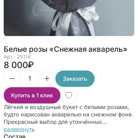
Белые розы «Снежная акварель»
Арт.: 25114
8 000
Заказать
Купить в 1 клик
Лёгкий и воздушный букет с белыми розами,
будто нарисован акварелью на снежном фоне.
Прекрасный выбор для утончённых
поздравлений и романтичных встреч.
развернуть
Состав
Белоснежные оттенки создают ощущение