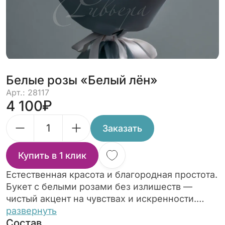
Белые розы «Белый лён»
Арт.: 28117
4 100
Заказать
Купить в 1 клик
Естественная красота и благородная простота.
Букет с белыми розами без излишеств —
чистый акцент на чувствах и искренности.
Отличный выбор для поклонников
развернуть
Состав
сдержанных решений.