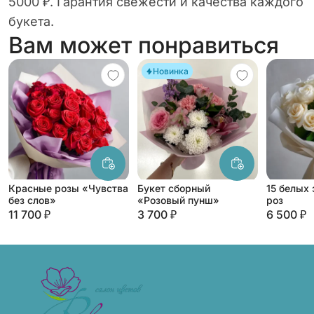
5000 ₽. Гарантия свежести и качества каждого
букета.
Вам может понравиться
Новинка
Красные розы «Чувства
Букет сборный
15 белых
без слов»
«Розовый пунш»
роз
11 700 ₽
3 700 ₽
6 500 ₽