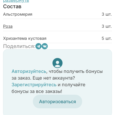
сказать «я рядом» или просто напомнить о
развернуть
Состав
себе с добротой.
Альстромерия
3 шт.
Роза
3 шт.
Хризантема кустовая
5 шт.
Поделиться:
Авторизуйтесь
, чтобы получить бонусы
за заказ. Еще нет аккаунта?
Зарегистрируйтесь
и получайте
бонусы за все заказы!
Авторизоваться