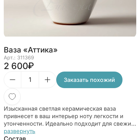
Ваза «Аттика»
Арт.: 311369
2 600
Заказать похожий
Изысканная светлая керамическая ваза
привнесет в ваш интерьер ноту легкости и
утонченности. Идеально подходит для свежих
цветов и сухоцветов, становясь элегантным
развернуть
Состав
акцентом в любой комнате.