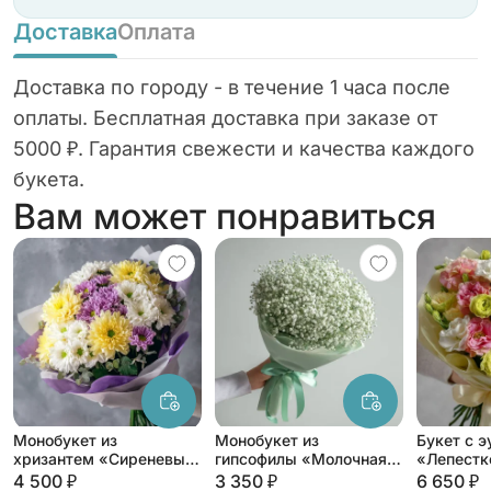
Доставка
Оплата
Доставка по городу - в течение 1 часа после
оплаты. Бесплатная доставка при заказе от
5000 ₽. Гарантия свежести и качества каждого
букета.
Вам может понравиться
Монобукет из
Монобукет из
Букет с 
хризантем «Сиреневый
гипсофилы «Молочная
«Лепестк
рассвет»
вуаль»
симфони
4 500 ₽
3 350 ₽
6 650 ₽