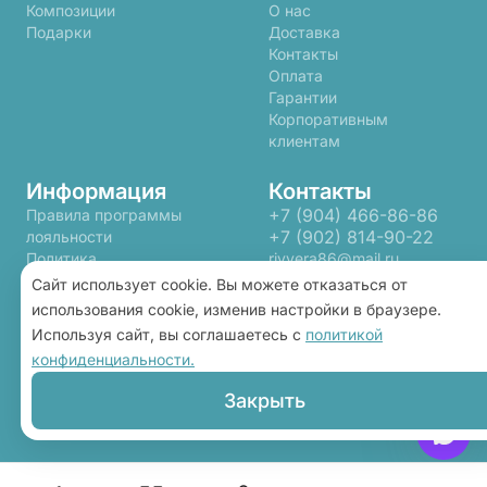
Композиции
О нас
Подарки
Доставка
Контакты
Оплата
Гарантии
Корпоративным
клиентам
Информация
Контакты
+7 (904) 466-86-86
Правила программы
+7 (902) 814-90-22
лояльности
Политика
rivyera86@mail.ru
конфиденциальности
Сайт использует cookie. Вы можете отказаться от
Пользовательское
использования cookie, изменив настройки в браузере.
соглашение
Используя сайт, вы соглашаетесь с
политикой
конфиденциальности.
2026 ©
«Ривьера»
- Интернет-магазин доставки
Закрыть
цветов в Ханты-Мансийске. Сайт создан на
платформе
Флория
.