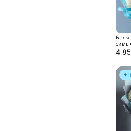
Белы
зимы
4 85
Н