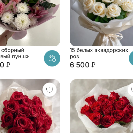
 сборный
15 белых эквадорских
овый пунш»
роз
0 ₽
6 500 ₽