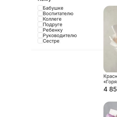
Бабушке
Воспитателю
Коллеге
Подруге
Ребенку
Руководителю
Сестре
Крас
«Горя
4 85