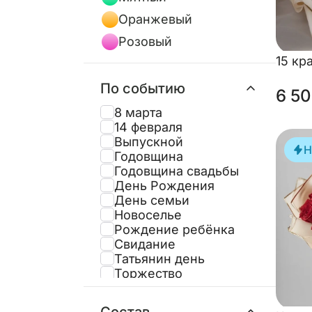
Оранжевый
Розовый
15 кр
По событию
6 50
8 марта
14 февраля
Выпускной
Н
Годовщина
Годовщина свадьбы
День Рождения
День семьи
Новоселье
Рождение ребёнка
Свидание
Татьянин день
Торжество
Юбилей
Состав