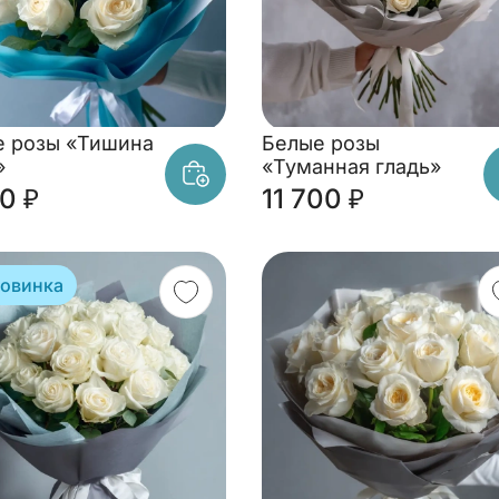
е розы «Тишина
Белые розы
»
«Туманная гладь»
0 ₽
11 700 ₽
овинка