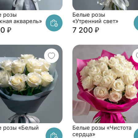
е розы
Белые розы
жная акварель»
«Утренний свет»
0 ₽
7 200 ₽
е розы «Белый
Белые розы «Чистота
сердца»