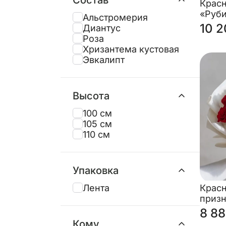
Крас
«Руби
Альстромерия
10 2
Диантус
Роза
Хризантема кустовая
Эвкалипт
Высота
100 см
105 см
110 см
Упаковка
Лента
Красн
приз
8 88
Кому