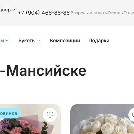
 двор
+7 (904) 466-86-86
Вопросы и ответы
Отзывы
О на
зы
Букеты
Композиции
Подарки
-Мансийске
овинка