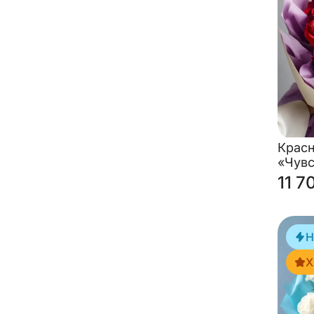
Крас
«Чувс
11 7
Н
Х