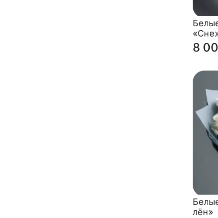
Белы
«Сне
8 00
Белы
лён»