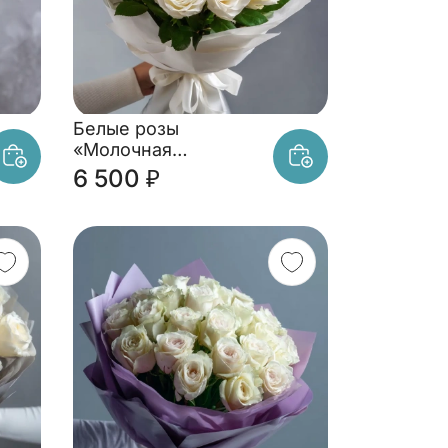
Белые розы
«Молочная
нежность»
6 500 ₽