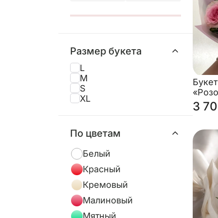
Размер букета
L
M
Букет
S
«Роз
XL
3 70
По цветам
Белый
Красный
Кремовый
Малиновый
Мятный