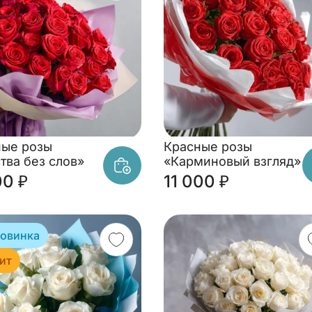
ные розы
Красные розы
тва без слов»
«Карминовый взгляд»
00 ₽
11 000 ₽
овинка
ит