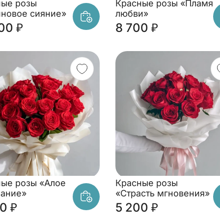
ные розы
Красные розы «Пламя
новое сияние»
любви»
00 ₽
8 700 ₽
ые розы «Алое
Красные розы
нание»
«Страсть мгновения»
0 ₽
5 200 ₽