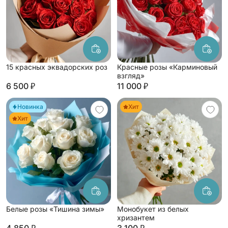
15 красных эквадорских роз
Красные розы «Карминовый
взгляд»
6 500 ₽
11 000 ₽
Новинка
Хит
Хит
Белые розы «Тишина зимы»
Монобукет из белых
хризантем