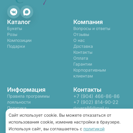
Каталог
Компания
Букеты
Вопросы и ответы
Розы
Отзывы
Композиции
О нас
Подарки
Доставка
Контакты
Оплата
Гарантии
Корпоративным
клиентам
Информация
Контакты
+7 (904) 466-86-86
Правила программы
+7 (902) 814-90-22
лояльности
Политика
rivyera86@mail.ru
конфиденциальности
Сайт использует cookie. Вы можете отказаться от
Пользовательское
использования cookie, изменив настройки в браузере.
соглашение
Используя сайт, вы соглашаетесь с
политикой